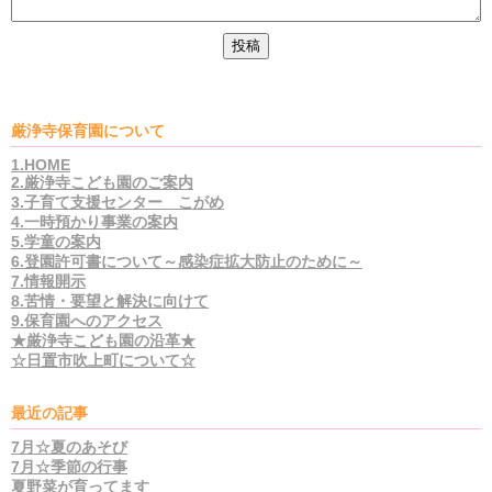
厳浄寺保育園について
1.HOME
2.厳浄寺こども園のご案内
3.子育て支援センター こがめ
4.一時預かり事業の案内
5.学童の案内
6.登園許可書について～感染症拡大防止のために～
7.情報開示
8.苦情・要望と解決に向けて
9.保育園へのアクセス
★厳浄寺こども園の沿革★
☆日置市吹上町について☆
最近の記事
7月☆夏のあそび
7月☆季節の行事
夏野菜が育ってます