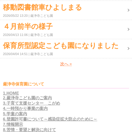
移動図書館車ひよしまる
2026/05/22 13:20
厳浄寺こども園
４月前半の様子
2026/04/13 11:06
厳浄寺こども園
保育所型認定こども園になりました
2026/04/04 14:51
厳浄寺こども園
次へ
»
厳浄寺保育園について
1.HOME
2.厳浄寺こども園のご案内
3.子育て支援センター こがめ
4.一時預かり事業の案内
5.学童の案内
6.登園許可書について～感染症拡大防止のために～
7.情報開示
8.苦情・要望と解決に向けて