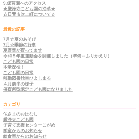
9.保育園へのアクセス
★厳浄寺こども園の沿革★
☆日置市吹上町について☆
最近の記事
7月☆夏のあそび
7月☆季節の行事
夏野菜が育ってます
令和８年度運動会を開催しました（準備～ふりかえり）
こども園の日常
本堂探検！
こども園の日常
移動図書館車ひよしまる
４月前半の様子
保育所型認定こども園になりました
カテゴリ
仏さまのおはなし
厳浄寺こども園
子育て支援センターこがめ
学童からのお知らせ
給食室からのお知らせ