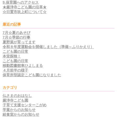
9.保育園へのアクセス
★厳浄寺こども園の沿革★
☆日置市吹上町について☆
最近の記事
7月☆夏のあそび
7月☆季節の行事
夏野菜が育ってます
令和８年度運動会を開催しました（準備～ふりかえり）
こども園の日常
本堂探検！
こども園の日常
移動図書館車ひよしまる
４月前半の様子
保育所型認定こども園になりました
カテゴリ
仏さまのおはなし
厳浄寺こども園
子育て支援センターこがめ
学童からのお知らせ
給食室からのお知らせ