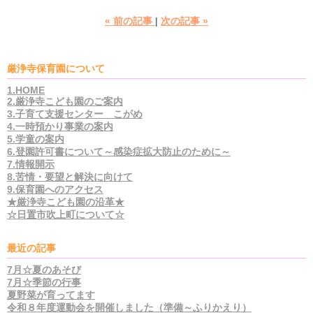
«
前の記事
次の記事
»
厳浄寺保育園について
1.HOME
2.厳浄寺こども園のご案内
3.子育て支援センター こがめ
4.一時預かり事業の案内
5.学童の案内
6.登園許可書について～感染症拡大防止のために～
7.情報開示
8.苦情・要望と解決に向けて
9.保育園へのアクセス
★厳浄寺こども園の沿革★
☆日置市吹上町について☆
最近の記事
7月☆夏のあそび
7月☆季節の行事
夏野菜が育ってます
令和８年度運動会を開催しました（準備～ふりかえり）