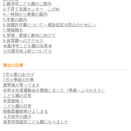
2.厳浄寺こども園のご案内
3.子育て支援センター こがめ
4.一時預かり事業の案内
5.学童の案内
6.登園許可書について～感染症拡大防止のために～
7.情報開示
8.苦情・要望と解決に向けて
9.保育園へのアクセス
★厳浄寺こども園の沿革★
☆日置市吹上町について☆
最近の記事
7月☆夏のあそび
7月☆季節の行事
夏野菜が育ってます
令和８年度運動会を開催しました（準備～ふりかえり）
こども園の日常
本堂探検！
こども園の日常
移動図書館車ひよしまる
４月前半の様子
保育所型認定こども園になりました